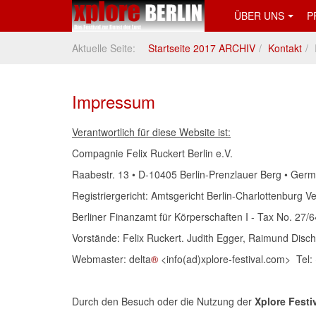
ÜBER UNS
P
Aktuelle Seite:
Startseite 2017 ARCHIV
Kontakt
Impressum
Verantwortlich für diese Website ist:
Compagnie Felix Ruckert Berlin e.V.
Raabestr. 13 • D-10405 Berlin-Prenzlauer Berg • Ger
Registriergericht: Amtsgericht Berlin-Charlottenburg V
Berliner Finanzamt für Körperschaften I - Tax No. 27/
Vorstände: Felix Ruckert. Judith Egger, Raimund Disc
Webmaster: delta
®
<info(ad)xplore-festival.com> Tel
Durch den Besuch oder die Nutzung der
Xplore Festi