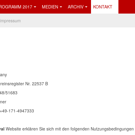
ROGRAMM 2017
MEDIEN
ARCHIV
KONTAKT
Impressum
many
ereinsregister Nr. 22537 B
648/51683
hner
: +49-171-4947333
val
Website erklären Sie sich mit den folgenden Nutzungsbedingungen 