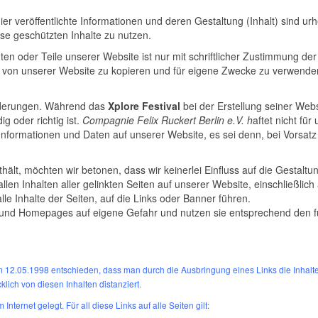
ier veröffentlichte Informationen und deren Gestaltung (Inhalt) sind ur
ese geschützten Inhalte zu nutzen.
mten oder Teile
unserer Website
ist nur mit schriftlicher Zustimmung de
gns von unserer Website zu kopieren und für eigene Zwecke zu verwende
nderungen.
Während das
Xplore Festival
bei der Erstellung seiner Web
ig oder richtig ist.
Compagnie Felix Ruckert Berlin e.V. h
aftet nicht fü
Informationen und Daten auf unserer Website, es sei denn, bei Vorsatz
ält, möchten wir betonen, dass wir keinerlei Einfluss auf die Gestaltun
llen Inhalten aller gelinkten Seiten auf unserer Website, einschließlich 
lle Inhalte der Seiten, auf die Links oder Banner führen.
und Homepages auf eigene Gefahr und nutzen sie entsprechend den fü
12.05.1998 entschieden, dass man durch die Ausbringung eines Links die Inhalte de
lich von diesen Inhalten distanziert.
ternet gelegt. Für all diese Links auf alle Seiten gilt: