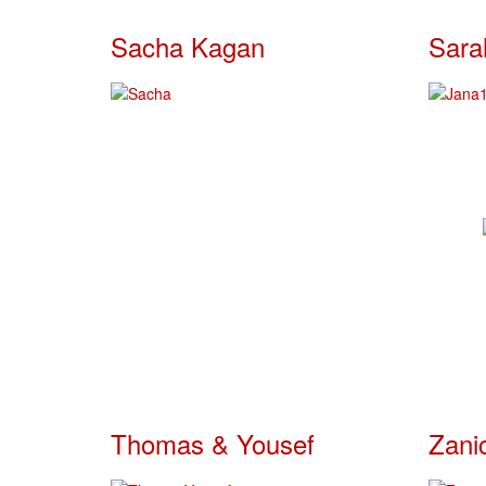
Sacha Kagan
Sara
Thomas & Yousef
Zani