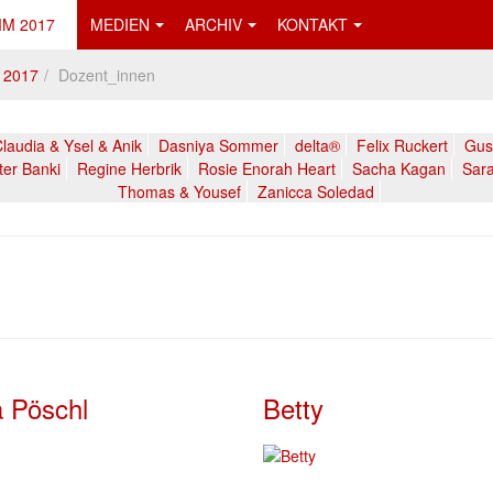
M 2017
MEDIEN
ARCHIV
KONTAKT
 2017
Dozent_innen
laudia & Ysel & Anik
Dasniya Sommer
delta®
Felix Ruckert
Gust
ter Banki
Regine Herbrik
Rosie Enorah Heart
Sacha Kagan
Sara
Thomas & Yousef
Zanicca Soledad
 Pöschl
Betty