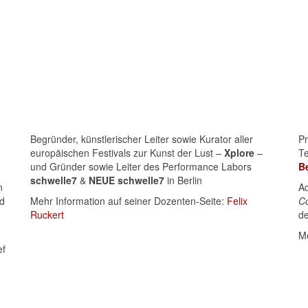
Begründer, künstlerischer Leiter sowie Kurator aller
Pr
europäischen Festivals zur Kunst der Lust –
Xplore
–
Te
und Gründer sowie Leiter des Performance Labors
Be
schwelle7
&
NEUE schwelle7
in Berlin
n
Ad
d
Mehr Information auf seiner Dozenten-Seite:
Felix
Co
Ruckert
d
Me
ef