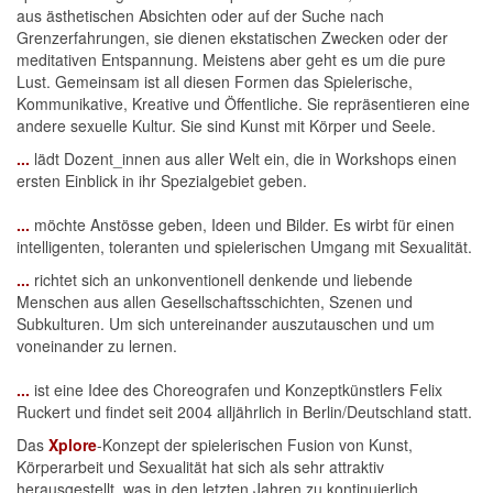
aus ästhetischen Absichten oder auf der Suche nach
Grenzerfahrungen, sie dienen ekstatischen Zwecken oder der
meditativen Entspannung. Meistens aber geht es um die pure
Lust. Gemeinsam ist all diesen Formen das Spielerische,
Kommunikative, Kreative und Öffentliche. Sie repräsentieren eine
andere sexuelle Kultur. Sie sind Kunst mit Körper und Seele.
...
lädt Dozent_innen aus aller Welt ein, die in Workshops einen
ersten Einblick in ihr Spezialgebiet geben.
...
möchte Anstösse geben, Ideen und Bilder. Es wirbt für einen
intelligenten, toleranten und spielerischen Umgang mit Sexualität.
...
richtet sich an unkonventionell denkende und liebende
Menschen aus allen Gesellschaftsschichten, Szenen und
Subkulturen. Um sich untereinander auszutauschen und um
voneinander zu lernen.
...
ist eine Idee des Choreografen und Konzeptkünstlers Felix
Ruckert und findet seit 2004 alljährlich in Berlin/Deutschland statt.
Das
Xplore
-Konzept der spielerischen Fusion von Kunst,
Körperarbeit und Sexualität hat sich als sehr attraktiv
herausgestellt, was in den letzten Jahren zu kontinuierlich