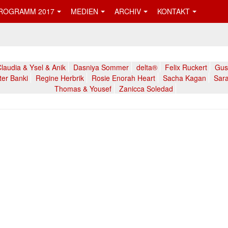
ROGRAMM 2017
MEDIEN
ARCHIV
KONTAKT
laudia & Ysel & Anik
Dasniya Sommer
delta®
Felix Ruckert
Gust
ter Banki
Regine Herbrik
Rosie Enorah Heart
Sacha Kagan
Sara
Thomas & Yousef
Zanicca Soledad