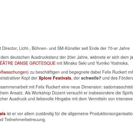
 Director, Licht-, Bühnen- und SM-Künstler seit Ende der 70-er Jahre
 dem deutschen Ausdruckstanz der 20er Jahre, widmete er sich dem ja
THÉÂTRE DANSE GROTESQUE
mit Minako Seki und Yumiko Yoshioka.
 Fußwaschungen
) zu beschäftigen und begegnete dabei Felix Ruckert mi
inistrativer Kopf der
Xplore Festivals
, der
schwelle7
und des Förder
sammenarbeit mit Felix Ruckert eine neue Dimension: sadomasochistisc
hem Ansatz. Als Workshop Dozent versucht er insbesondere die Spiritual
cher Ausdruck und liebevolle Hingabe mit dem Vermitteln von intensiv
als
ist er vor allem zuständig für die allgemeine Produktionsorganisati
d Teilnehmerbetreuung.