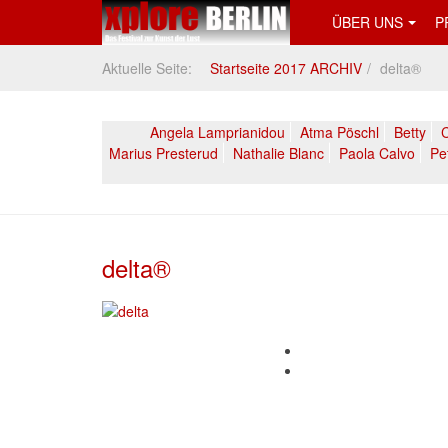
ÜBER UNS
P
Aktuelle Seite:
Startseite 2017 ARCHIV
delta®
Angela Lamprianidou
Atma Pöschl
Betty
C
Marius Presterud
Nathalie Blanc
Paola Calvo
Pe
delta®