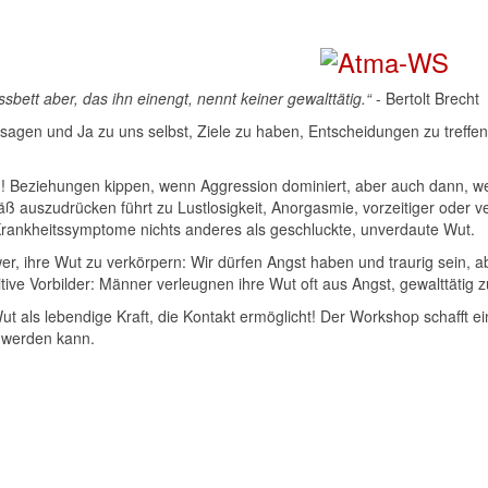
sbett aber, das ihn einengt, nennt keiner gewalttätig.“
- Bertolt Brecht
 zu sagen und Ja zu uns selbst, Ziele zu haben, Entscheidungen zu tref
n! Beziehungen kippen, wenn Aggression dominiert, aber auch dann, wen
 auszudrücken führt zu Lustlosigkeit, Anorgasmie, vorzeitiger oder ver
Krankheitssymptome nichts anderes als geschluckte, unverdaute Wut.
r, ihre Wut zu verkörpern: Wir dürfen Angst haben und traurig sein, abe
tive Vorbilder: Männer verleugnen ihre Wut oft aus Angst, gewalttätig z
t als lebendige Kraft, die Kontakt ermöglicht! Der Workshop schafft e
t werden kann.