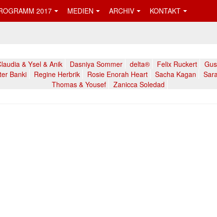
ROGRAMM 2017
MEDIEN
ARCHIV
KONTAKT
laudia & Ysel & Anik
Dasniya Sommer
delta®
Felix Ruckert
Gust
ter Banki
Regine Herbrik
Rosie Enorah Heart
Sacha Kagan
Sara
Thomas & Yousef
Zanicca Soledad