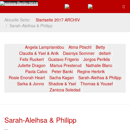
Aktuelle Seite:
Startseite 2017 ARCHIV
Sarah-Aleihsa & Philipp
Angela Lamprianidou
Atma Pöschl
Betty
Claudia & Ysel & Anik
Dasniya Sommer
delta®
Felix Ruckert
Gustavo Frigerio
Jorgos Periklis
Juliette Dragon
Marius Presterud
Nathalie Blanc
Paola Calvo
Peter Banki
Regine Herbrik
Rosie Enorah Heart
Sacha Kagan
Sarah-Aleihsa & Philipp
Sarka & Jonno
Shadow & Ysel
Thomas & Yousef
Zanicca Soledad
Sarah-Aleihsa & Philipp