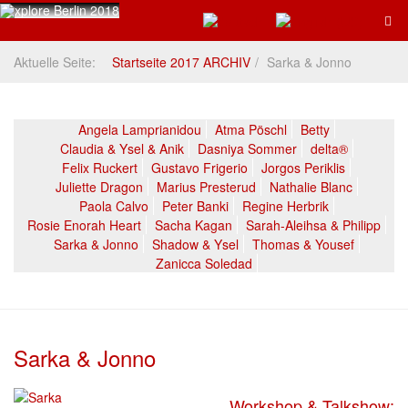
Aktuelle Seite:
Startseite 2017 ARCHIV
Sarka & Jonno
Angela Lamprianidou
Atma Pöschl
Betty
Claudia & Ysel & Anik
Dasniya Sommer
delta®
Felix Ruckert
Gustavo Frigerio
Jorgos Periklis
Juliette Dragon
Marius Presterud
Nathalie Blanc
Paola Calvo
Peter Banki
Regine Herbrik
Rosie Enorah Heart
Sacha Kagan
Sarah-Aleihsa & Philipp
Sarka & Jonno
Shadow & Ysel
Thomas & Yousef
Zanicca Soledad
Sarka & Jonno
Workshop & Talkshow: