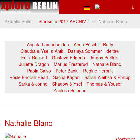
Aktuelle Seite:
Startseite 2017 ARCHIV
Dr. Nathalie Blanc
Angela Lamprianidou
Atma Pöschl
Betty
Claudia & Ysel & Anik
Dasniya Sommer
delta®
Felix Ruckert
Gustavo Frigerio
Jorgos Periklis
Juliette Dragon
Marius Presterud
Nathalie Blanc
Paola Calvo
Peter Banki
Regine Herbrik
Rosie Enorah Heart
Sacha Kagan
Sarah-Aleihsa & Philipp
Sarka & Jonno
Shadow & Ysel
Thomas & Yousef
Zanicca Soledad
Nathalie Blanc
Vortrag: